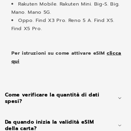
Rakuten Mobile. Rakuten Mini. Big-S. Big.
Mano. Mano 5G.
Oppo. Find X3 Pro. Reno 5 A. Find X5.
Find X5 Pro.
Per istruzioni su come attivare eSIM
clicca
qui
C
o
Come verificare la quantità di dati
n
spesi?
t
e
Da quando inizia la validità eSIM
n
della carta?