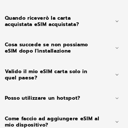
u
t
o
Quando riceverò la carta
c
acquistata eSIM acquistata?
o
m
Cosa succede se non possiamo
p
eSIM dopo l'installazione
r
i
m
Valido il mio eSIM carta solo in
quel paese?
i
b
i
Posso utilizzare un hotspot?
l
e
Come faccio ad aggiungere eSIM al
mio dispositivo?