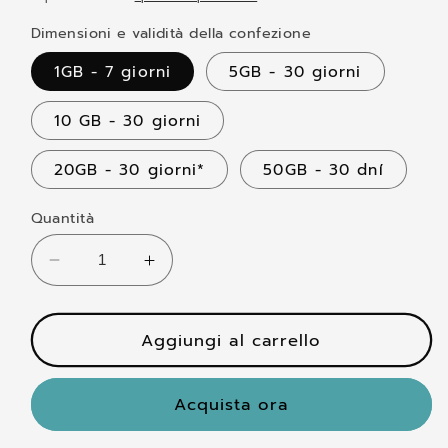
listino
Dimensioni e validità della confezione
1GB - 7 giorni
5GB - 30 giorni
10 GB - 30 giorni
20GB - 30 giorni*
50GB - 30 dní
Quantità
Diminuisci
Aumenta
quantità
quantità
per
per
eSim
Aggiungi al carrello
eSim
-
-
Canada
Canada
Acquista ora