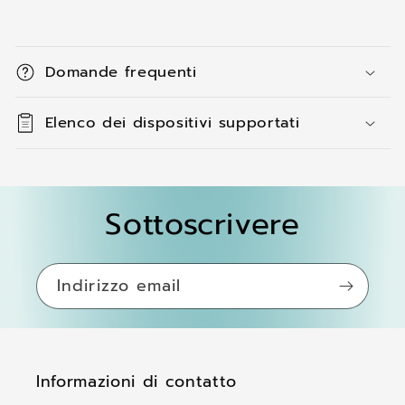
C
o
Domande frequenti
n
t
Elenco dei dispositivi supportati
e
n
u
t
Sottoscrivere
o
c
o
Indirizzo email
m
p
r
Informazioni di contatto
i