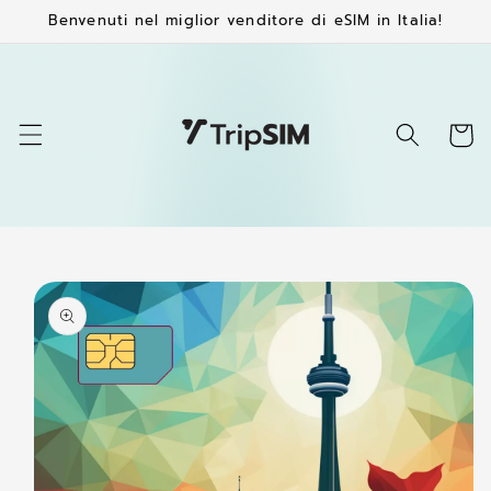
Vai
Benvenuti nel miglior venditore di eSIM in Italia!
direttamente
ai contenuti
Carrell
Passa alle
informazioni
sul
prodotto