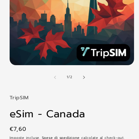
Apri
contenuti
su
multimediali
1
/
2
1
in
finestra
modale
TripSIM
eSim - Canada
Prezzo
€7,60
di
Imposte incluse.
Spese di spedizione
calcolate al check-out.