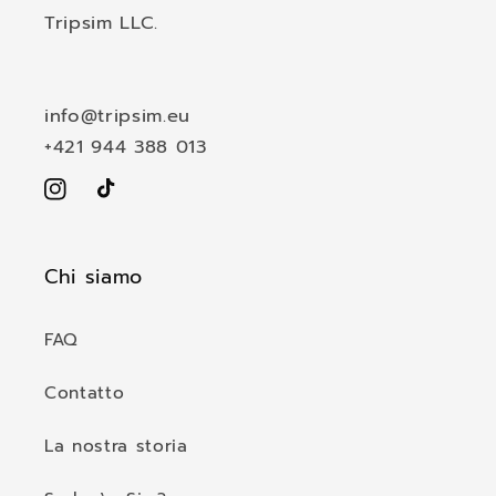
m
Tripsim LLC.
i
b
i
info@tripsim.eu
l
+421 944 388 013
e
Instagram
TikTok
Chi siamo
FAQ
Contatto
La nostra storia