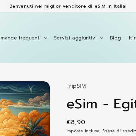
Benvenuti nel miglior venditore di eSIM in Italia!
omande frequenti
Servizi aggiuntivi
Blog
Iti
TripSIM
eSim - Egi
Prezzo
€8,90
di
Imposte incluse.
Spese di spedi