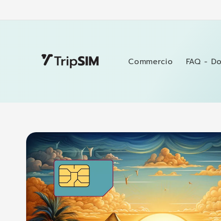
Vai
direttamente
ai contenuti
Commercio
FAQ - D
Passa alle
informazioni
sul
prodotto