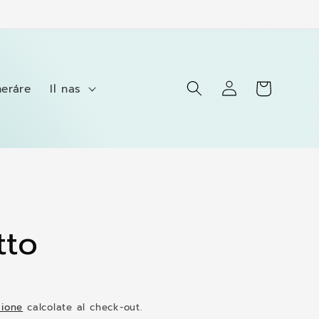
Carrello
Accedi
neráre
Il nas
tto
zione
calcolate al check-out.