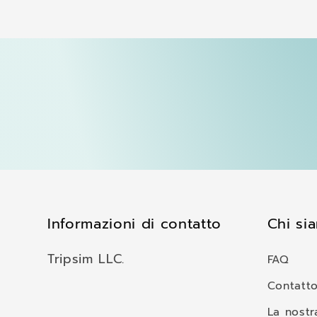
e
n
u
t
o
c
o
m
p
Informazioni di contatto
Chi si
r
i
Tripsim LLC.
FAQ
m
Contatt
i
La nostr