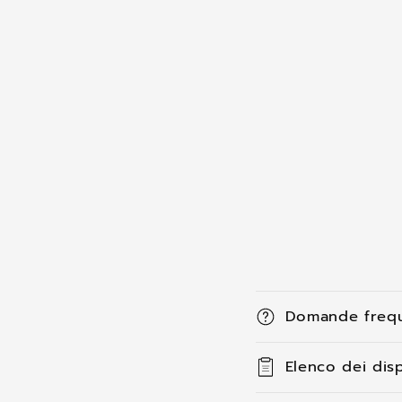
C
Domande frequ
o
n
Elenco dei disp
t