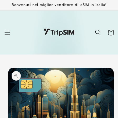
Vai
Benvenuti nel miglior venditore di eSIM in Italia!
direttamente
ai contenuti
Carrell
Passa alle
informazioni
sul
prodotto