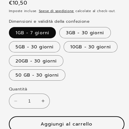
Prezzo
€10,50
di
Imposte incluse.
Spese di spedizione
calcolate al check-out.
listino
Dimensioni e validità della confezione
1GB - 7 giorni
3GB - 30 giorni
5GB - 30 giorni
10GB - 30 giorni
20GB - 30 giorni
50 GB - 30 giorni
Quantità
Diminuisci
Aumenta
quantità
quantità
per
per
eSim
Aggiungi al carrello
eSim