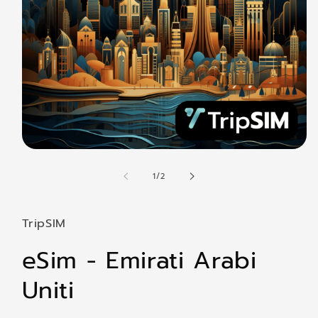
Apri
contenuti
su
multimediali
1
/
2
1
in
finestra
modale
TripSIM
eSim - Emirati Arabi
Uniti