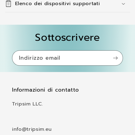
Elenco dei dispositivi supportati
e
n
u
t
Sottoscrivere
o
c
o
Indirizzo email
m
p
r
Informazioni di contatto
i
m
Tripsim LLC.
i
b
i
info@tripsim.eu
l