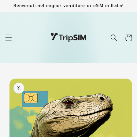
Vai
Benvenuti nel miglior venditore di eSIM in Italia!
direttamente
ai contenuti
Carrell
Passa alle
informazioni
sul
prodotto