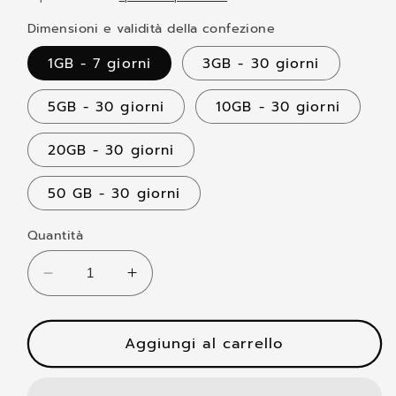
listino
Dimensioni e validità della confezione
1GB - 7 giorni
3GB - 30 giorni
5GB - 30 giorni
10GB - 30 giorni
20GB - 30 giorni
50 GB - 30 giorni
Quantità
Diminuisci
Aumenta
quantità
quantità
per
per
eSim
Aggiungi al carrello
eSim
-
-
Indonesia
Indonesia