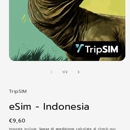
Apri
contenuti
su
multimediali
1
/
2
1
in
finestra
modale
TripSIM
eSim - Indonesia
Prezzo
€9,60
di
Imposte incluse.
Spese di spedizione
calcolate al check-out.