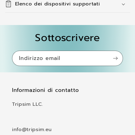
Elenco dei dispositivi supportati
e
n
u
t
Sottoscrivere
o
c
o
Indirizzo email
m
p
r
Informazioni di contatto
i
m
Tripsim LLC.
i
b
i
info@tripsim.eu
l